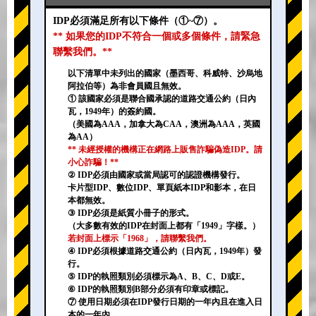
IDP必須滿足所有以下條件（①~⑦）。
** 如果您的IDP不符合一個或多個條件，請緊急
聯繫我們。**
以下清單中未列出的國家（墨西哥、科威特、沙烏地
阿拉伯等）為非會員國且無效。
① 該國家必須是聯合國承認的道路交通公約（日內
瓦，1949年）的簽約國。
（美國為AAA，加拿大為CAA，澳洲為AAA，英國
為AA）
** 未經授權的機構正在網路上販售詐騙偽造IDP。請
小心詐騙！**
② IDP必須由國家或當局認可的認證機構發行。
卡片型IDP、數位IDP、單頁紙本IDP和影本，在日
本都無效。
③ IDP必須是紙質小冊子的形式。
（大多數有效的IDP在封面上都有「1949」字樣。）
若封面上標示「1968」，請聯繫我們。
④ IDP必須根據道路交通公約（日內瓦，1949年）發
行。
⑤ IDP的執照類別必須標示為A、B、C、D或E。
⑥ IDP的執照類別B部分必須有印章或標記。
⑦ 使用日期必須在IDP發行日期的一年內且在進入日
本的一年內。