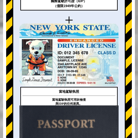
國際駕駛許可證（IDP）
（僅限1949年公約）
+
當地駕駛執照
當地駕駛執照可用於檢查
與IDP的任何差異。
+