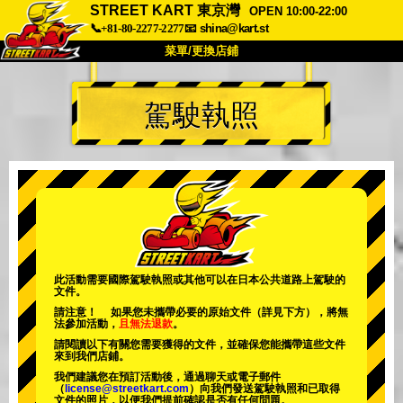
STREET KART 東京灣
OPEN 10:00-22:00
📞+81-80-2277-2277
📧
shina@kart.st
菜單/更換店鋪
首頁
駕駛執照
關於我們
規格
價格
交通資訊
顧客評價
常見問題
公司
預訂
更換店鋪
東京 品川 #1
東京 秋葉原 #1
東京 秋葉原 #2
東京 澀谷
此活動需要國際駕駛執照或其他可以在日本公共道路上駕駛的
文件。
東京 澀谷分店
東京灣
請注意！ 如果您未攜帶必要的原始文件（詳見下方），將無
法參加活動，
且無法退款
。
東京 淺草
大阪
請閱讀以下有關您需要獲得的文件，並確保您能攜帶這些文件
來到我們店鋪。
沖繩
我們建議您在預訂活動後，通過聊天或電子郵件
（
license@streetkart.com
）向我們發送駕駛執照和已取得
文件的照片，以便我們提前確認是否有任何問題。