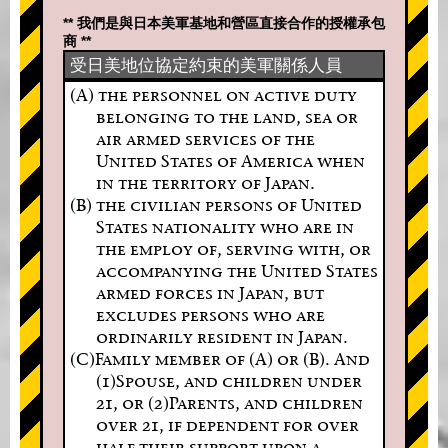
** 我們是與日本美軍基地和營區直接合作的授權承包
商 **
受日美地位協定約束的美軍關係人員
(A) the personnel on active duty
belonging to the land, sea or
air armed services of the
United States of America when
in the territory of Japan.
(B) the civilian persons of United
States nationality who are in
the employ of, serving with, or
accompanying the United States
armed forces in Japan, but
excludes persons who are
ordinarily resident in Japan.
(C)Family member of (A) or (B). And
(1)Spouse, and children under
21, or (2)Parents, and children
over 21, if dependent for over
half their support upon a