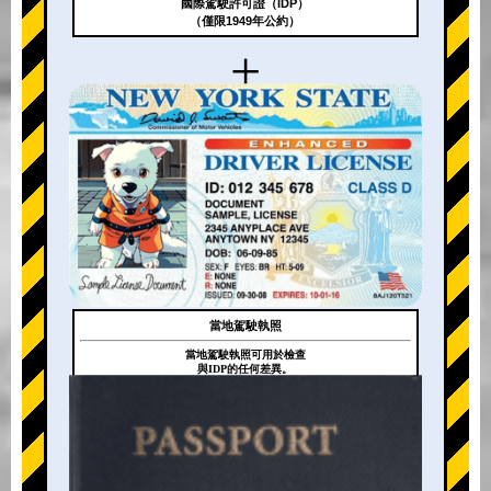
國際駕駛許可證（IDP）
（僅限1949年公約）
+
當地駕駛執照
當地駕駛執照可用於檢查
與IDP的任何差異。
+