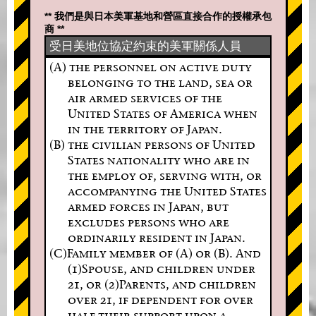
** 我們是與日本美軍基地和營區直接合作的授權承包
商 **
受日美地位協定約束的美軍關係人員
(A) the personnel on active duty
belonging to the land, sea or
air armed services of the
United States of America when
in the territory of Japan.
(B) the civilian persons of United
States nationality who are in
the employ of, serving with, or
accompanying the United States
armed forces in Japan, but
excludes persons who are
ordinarily resident in Japan.
(C)Family member of (A) or (B). And
(1)Spouse, and children under
21, or (2)Parents, and children
over 21, if dependent for over
half their support upon a