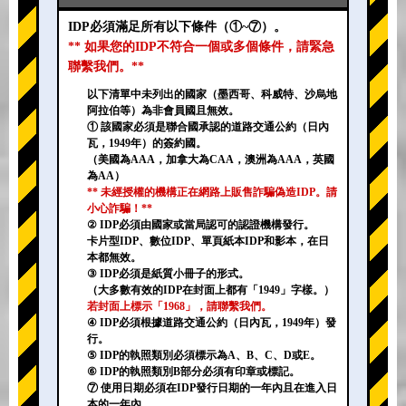
IDP必須滿足所有以下條件（①~⑦）。
** 如果您的IDP不符合一個或多個條件，請緊急
聯繫我們。**
以下清單中未列出的國家（墨西哥、科威特、沙烏地
阿拉伯等）為非會員國且無效。
① 該國家必須是聯合國承認的道路交通公約（日內
瓦，1949年）的簽約國。
（美國為AAA，加拿大為CAA，澳洲為AAA，英國
為AA）
** 未經授權的機構正在網路上販售詐騙偽造IDP。請
小心詐騙！**
② IDP必須由國家或當局認可的認證機構發行。
卡片型IDP、數位IDP、單頁紙本IDP和影本，在日
本都無效。
③ IDP必須是紙質小冊子的形式。
（大多數有效的IDP在封面上都有「1949」字樣。）
若封面上標示「1968」，請聯繫我們。
④ IDP必須根據道路交通公約（日內瓦，1949年）發
行。
⑤ IDP的執照類別必須標示為A、B、C、D或E。
⑥ IDP的執照類別B部分必須有印章或標記。
⑦ 使用日期必須在IDP發行日期的一年內且在進入日
本的一年內。