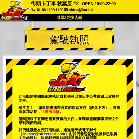
街頭卡丁車 秋葉原 #2
OPEN 10:00-22:00
📞+81-80-1199-1199
📧
shina@kart.st
菜單/更換店鋪
首頁
駕駛執照
關於我們
規格
價格
交通資訊
顧客評價
常見問題
公司
預訂
更換店鋪
東京 品川 #1
東京 秋葉原 #1
東京 秋葉原 #2
東京 澀谷
此活動需要國際駕駛執照或其他可以在日本公共道路上駕駛的
文件。
東京 澀谷分店
東京灣
請注意！ 如果您未攜帶必要的原始文件（詳見下方），將無
法參加活動，
且無法退款
。
東京 淺草
大阪
請閱讀以下有關您需要獲得的文件，並確保您能攜帶這些文件
來到我們店鋪。
沖繩
我們建議您在預訂活動後，通過聊天或電子郵件
（
license@streetkart.com
）向我們發送駕駛執照和已取得
文件的照片，以便我們提前確認是否有任何問題。