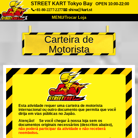
STREET KART Tokyo Bay
OPEN 10:00-22:00
📞+81-80-2277-2277
📧
shina@kart.st
MENU/Trocar Loja
INÍCIO
Carteira de
Sobre
Especificações
Preços
Motorista
Acesso
Opiniões
FAQ
Empresa
Reserva
Trocar Loja
Tokyo Shinagawa
Tokyo Akihabara#1
Tokyo Akihabara#2
Tokyo Shibuya
Tokyo Shibuya Annex
Tokyo Bay
Esta atividade requer uma carteira de motorista
internacional ou outro documento que permita que você
Tokyo Asakusa
Osaka
dirija em vias públicas no Japão.
Atenção! Se você chegar à nossa loja sem os
Okinawa
documentos originais necessários (descritos abaixo),
não poderá participar da atividade
e
não receberá
reembolso
.