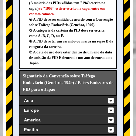
(A maioria das PIDs válidas tem "1949 escrito na
capa.)
Se "1968" estiver escrito na capa, entre em
contato conosco.
④ A PID deve ser emitida de acordo com a Convenção
sobre Tráfego Rodoviário (Genebra, 1949).
⑤ A categoria da carteira da PID deve ser escrita
como A, B, C, D, ou E.
⑥ A PID deve ter um carimbo ou marca na seção B da
categoria da carteira.
⑦ A data de uso deve estar dentro de um ano da data
de emissão da PID E dentro de um ano de entrada no
Japão.
Signatário da Convenção sobre Tráfego
Rodoviário (Genebra, 1949) / Países Emissores de
PID para o Japão
Asia
Europe
America
Pacific