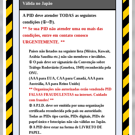
Válida no Japão
A PID deve atender TODAS as seguintes
condições (①~⑦).
** Se sua PID não atender uma ou mais das
condições, entre em contato conosco
URGENTEMENTE. **
Países não listados na seguinte lista (México, Kuwait,
Arábia Saudita etc.) não são membros e inválidos.
① O país deve ser signatário da Convenção sobre
Tráfego Rodoviário (Genebra, 1949) reconhecida pela
ONU.
(AAA para EUA, CAA para Canadá, AAA para
Austrália, AA para Reino Unido)
** Organizações não autorizadas estão vendendo PID
FALSAS FRAUDULENTAS na internet. Cuidado
com fraudes! **
② A P.I.D. deve ser emitida por uma organização
certificada reconhecida pelo país ou autoridade.
Todas as PIDs tipo cartão, PIDs digitais, PIDs de
papel único e fotocópias não são válidas no Japão.
③ A PID deve estar na forma de LIVRETO DE
PAPEL.