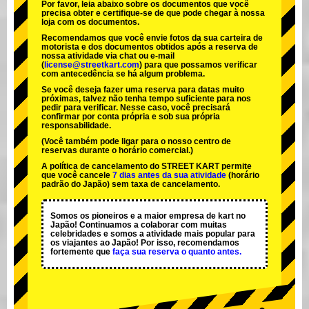
Por favor, leia abaixo sobre os documentos que você
precisa obter e certifique-se de que pode chegar à nossa
loja com os documentos.
Recomendamos que você envie fotos da sua carteira de
motorista e dos documentos obtidos após a reserva de
nossa atividade via chat ou e-mail
(
license@streetkart.com
) para que possamos verificar
com antecedência se há algum problema.
Se você deseja fazer uma reserva para datas muito
próximas, talvez não tenha tempo suficiente para nos
pedir para verificar. Nesse caso, você precisará
confirmar por conta própria e sob sua própria
responsabilidade.
(Você também pode ligar para o nosso centro de
reservas durante o horário comercial.)
A política de cancelamento do STREET KART permite
que você cancele
7 dias antes da sua atividade
(horário
padrão do Japão) sem taxa de cancelamento.
Somos os
pioneiros
e a
maior empresa de kart
no
Japão! Continuamos a colaborar com
muitas
celebridades
e somos a
atividade mais popular
para
os viajantes ao Japão! Por isso, recomendamos
fortemente que
faça sua reserva o quanto antes.