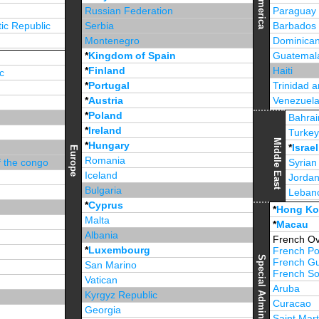
America
Russian Federation
Paraguay
ic Republic
Serbia
Barbados
Montenegro
Dominican
*
Kingdom of Spain
Guatemal
*
Finland
Haiti
c
*
Portugal
Trinidad 
*
Austria
Venezuel
*
Poland
Jamaica
Bahrai
*
Ireland
Turke
Middle East
*
Hungary
*
Israel
Europe
Romania
f the congo
Syrian
Iceland
Jorda
Bulgaria
Leban
*
Cyprus
*
Unite
*
Hong K
Malta
*
Macau
Albania
French Ov
*
Luxembourg
French Po
French G
San Marino
French Sou
Vatican
Aruba
Kyrgyz Republic
Curacao
Georgia
Saint Mart