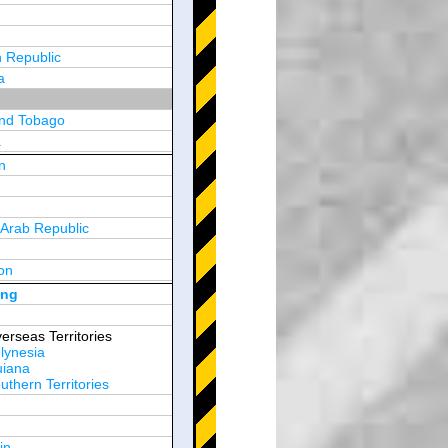
 Republic
a
and Tobago
a
n
y
 Arab Republic
n
on
d Arab Emirates
ong
erseas Territories
lynesia
uiana
thern Territories
in