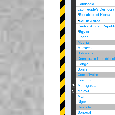
Cambodia
Lao People's Democrat
*
Republic of Korea
Brunei Darussalam
*
South Africa
Central African Republi
*
Egypt
Ghana
Algeria
Morocco
Botswana
Democratic Republic o
Congo
Benin
Cote d'Ivoire
Lesotho
Madagascar
Africa
Malawi
Mali
Niger
Rwanda
Senegal