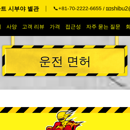
shibu2
트 시부야 별관
📞+81-70-2222-6655
📧
개
사양
고객 리뷰
가격
접근성
자주 묻는 질문
운전 면허