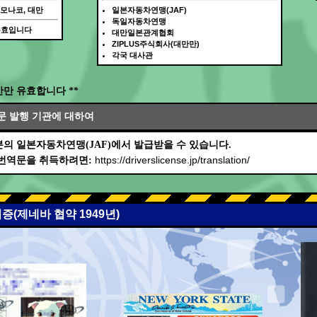
 모나코, 대만
일본자동차연맹(JAF)
독일자동차연맹
무효입니다
대만일본관계협회
ZIPLUS주식회사(대만만)
각국 대사관
간만 유효합니다 **
문 발행 기관에 대하여
의 일본자동차연맹(JAF)에서 발급받을 수 있습니다.
https://driverslicense.jp/translation/
 번역문을 취득하려면:
증(제네바 협약 1949년)