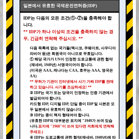
일본에서 유효한 국제운전면허증(IDP)
IDP는 다음의 모든 조건(①~⑦)을 충족해야 합
니다.
** IDP가 하나 이상의 조건을 충족하지 않는 경
우, 긴급히 연락해 주십시오. **
다음 목록에 없는 국가들(멕시코, 쿠웨이트, 사우디아
라비아 등)은 회원국이 아니므로 무효입니다.
① 해당 국가가 UN이 인정한 도로교통에 관한 협약
(제네바, 1949년) 서명국이어야 합니다.
(미국은 AAA, 캐나다는 CAA, 호주는 AAA, 영국은
AA)
** 무허가 기관이 인터넷에서 사기 가짜 IDP를 판매
하고 있습니다. 사기를 조심하세요! **
② IDP는 국가 또는 당국이 인정하는 인증 기관에서
발급되어야 합니다.
카드형 IDP, 디지털 IDP, 단일 종이 IDP 및 사본은 모
두 일본에서 유효하지 않습니다.
③ IDP는 종이 책자 형태여야 합니다.
(유효한 IDP의 대부분은 표지에 "1949가 쓰여 있습
니다.
표지에 "1968"이 쓰여 있다면 저희에게 연락해
주세요.)
④ IDP는 도로교통에 관한 협약(제네바, 1949년)에 따