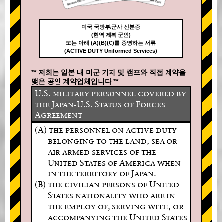
미국 국방부/군사 신분증
(현역 제복 군인)
또는 아래 (A)(B)(C)를 증명하는 서류
(ACTIVE DUTY Uniformed Services)
** 저희는 일본 내 미군 기지 및 캠프와 직접 계약을
맺은 공인 계약업체입니다 **
U.S. military personnel covered by
the Japan-U.S. Status of Forces
Agreement
(A) the personnel on active duty
belonging to the land, sea or
air armed services of the
United States of America when
in the territory of Japan.
(B) the civilian persons of United
States nationality who are in
the employ of, serving with, or
accompanying the United States