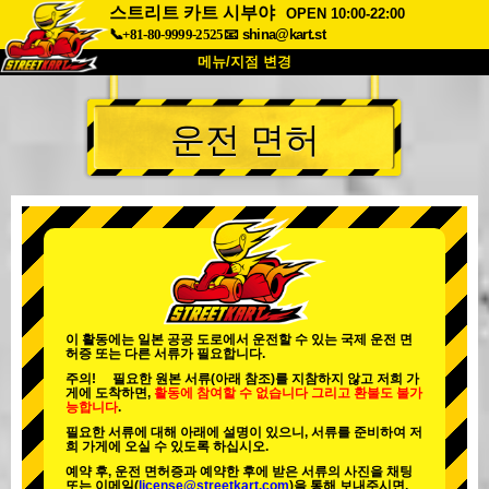
스트리트 카트 시부야
OPEN 10:00-22:00
📞+81-80-9999-2525
📧
shina@kart.st
메뉴/지점 변경
최상단
운전 면허
소개
사양
가격
접근성
고객 리뷰
자주 묻는 질문
회사 정보
예약
지점 변경
도쿄 시나가와 #1
도쿄 아키하바라#1
도쿄 아키하바라#2
도쿄 시부야
이 활동에는 일본 공공 도로에서 운전할 수 있는 국제 운전 면
허증 또는 다른 서류가 필요합니다.
도쿄 시부야 애넥스
도쿄 베이
주의! 필요한 원본 서류(아래 참조)를 지참하지 않고 저희 가
게에 도착하면,
활동에 참여할 수 없습니다
그리고
환불도 불가
도쿄 아사쿠사
오사카
능합니다
.
필요한 서류에 대해 아래에 설명이 있으니, 서류를 준비하여 저
오키나와
희 가게에 오실 수 있도록 하십시오.
예약 후, 운전 면허증과 예약한 후에 받은 서류의 사진을 채팅
또는 이메일(
license@streetkart.com
)을 통해 보내주시면,