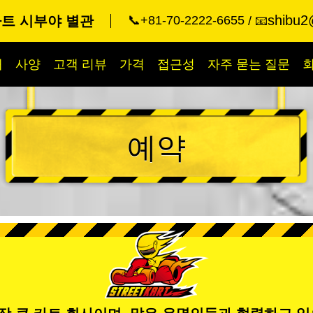
shibu2
트 시부야 별관
📞+81-70-2222-6655
📧
개
사양
고객 리뷰
가격
접근성
자주 묻는 질문
예약