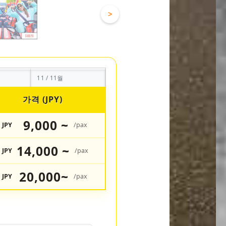
>
11 / 11월
가격 (JPY)
9,000 ~
JPY
/pax
14,000 ~
JPY
/pax
20,000~
JPY
/pax