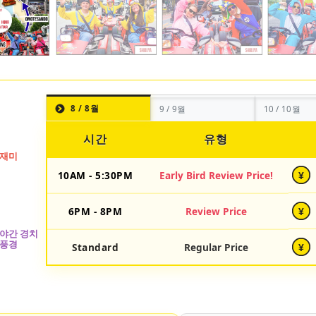
8 / 8월
9 / 9월
10 / 10월
시간
유형
10AM - 5:30PM
Early Bird Review Price!
¥
6PM - 8PM
Review Price
¥
Standard
Regular Price
¥