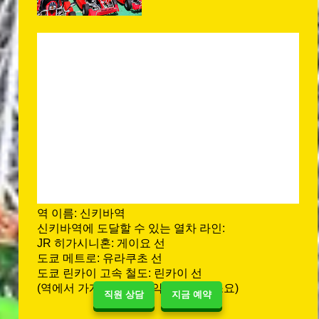
역 이름: 신키바역
신키바역에 도달할 수 있는 열차 라인:
JR 히가시니혼: 게이요 선
도쿄 메트로: 유라쿠초 선
도쿄 린카이 고속 철도: 린카이 선
(역에서 가게까지 도보 약 10~13분 소요)
직원 상담
지금 예약