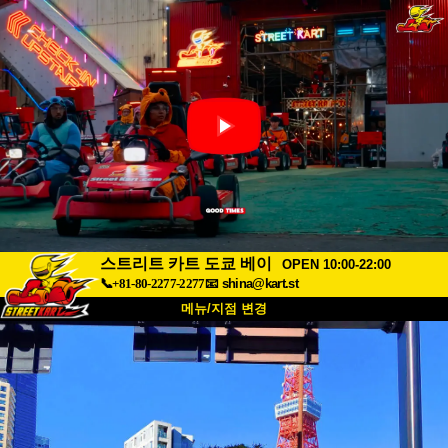
스트리트 카트 도쿄 베이
OPEN 10:00-22:00
📞+81-80-2277-2277
📧
shina@kart.st
메뉴/지점 변경
최상단
소개
사양
가격
접근성
고객 리뷰
자주 묻는 질문