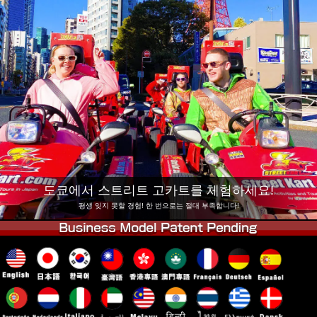
회사 정보
예약
지점 변경
도쿄 시나가와 #1
도쿄 아키하바라#1
도쿄 아키하바라#2
도쿄 시부야
도쿄 시부야 애넥스
도쿄 베이
도쿄 아사쿠사
오사카
오키나와
도쿄에서 스트리트 고카트를 체험하세요!
평생 잊지 못할 경험! 한 번으로는 절대 부족합니다!