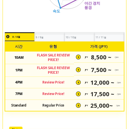
8 / 8월
9 / 9월
10 / 10월
11 / 11월
시간
유형
가격 (JPY)
FLASH SALE REVIEW
8,500 ~
10AM
JPY
/pax
¥
PRICE!
FLASH SALE REVIEW
7,500 ~
1PM
JPY
/pax
¥
PRICE!
12,000 ~
4PM
Review Price!
JPY
/pax
¥
17,500 ~
7PM
Review Price!
JPY
/pax
¥
25,000~
Standard
Regular Price
JPY
/pax
¥