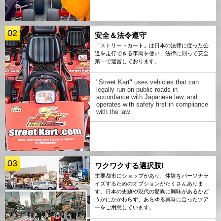
02
安全＆法令遵守
「ストリートカート」は日本の法律に従った公
道を走行できる車両を使い、法律に則って安全
第一で運営しております。
"Street Kart" uses vehicles that can
legally run on public roads in
accordance with Japanese law, and
operates with safety first in compliance
with the law.
03
ワクワクする選択肢!
主要都市にショップがあり、体験をパーソナラ
イズするためのオプションがたくさんありま
す。日本の史跡や現代の驚異に興味があるかど
うかにかかわらず、あらゆる興味に合ったツア
ーをご用意しています。