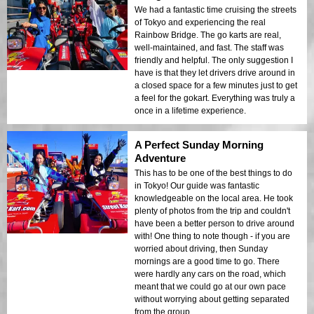
We had a fantastic time cruising the streets
of Tokyo and experiencing the real
Rainbow Bridge. The go karts are real,
well-maintained, and fast. The staff was
friendly and helpful. The only suggestion I
have is that they let drivers drive around in
a closed space for a few minutes just to get
a feel for the gokart. Everything was truly a
once in a lifetime experience.
A Perfect Sunday Morning
Adventure
This has to be one of the best things to do
in Tokyo! Our guide was fantastic
knowledgeable on the local area. He took
plenty of photos from the trip and couldn't
have been a better person to drive around
with! One thing to note though - if you are
worried about driving, then Sunday
mornings are a good time to go. There
were hardly any cars on the road, which
meant that we could go at our own pace
without worrying about getting separated
from the group.