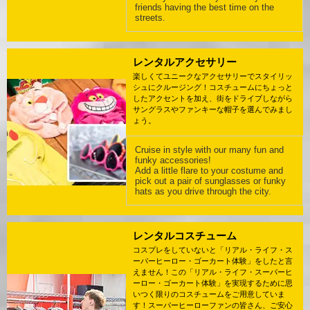
friends having the best time on the
streets.
レンタルアクセサリー
楽しくてユニークなアクセサリーでスタイリッ
シュにクルージング！コスチュームにちょっと
したアクセントを加え、街をドライブしながら
サングラスやファンキーな帽子を選んでみまし
ょう。
Cruise in style with our many fun and
funky accessories!
Add a little flare to your costume and
pick out a pair of sunglasses or funky
hats as you drive through the city.
レンタルコスチューム
コスプレをしていないと「リアル・ライフ・ス
ーパーヒーロー・ゴーカート体験」をしたと言
えません！この「リアル・ライフ・スーパーヒ
ーロー・ゴーカート体験」を実現するために思
いつく限りのコスチュームをご用意していま
す！スーパーヒーローファンの皆さん、ご安心