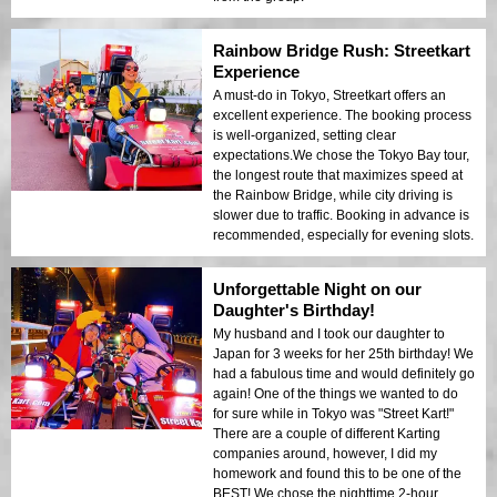
Rainbow Bridge Rush: Streetkart
Experience
A must-do in Tokyo, Streetkart offers an
excellent experience. The booking process
is well-organized, setting clear
expectations.We chose the Tokyo Bay tour,
the longest route that maximizes speed at
the Rainbow Bridge, while city driving is
slower due to traffic. Booking in advance is
recommended, especially for evening slots.
Unforgettable Night on our
Daughter's Birthday!
My husband and I took our daughter to
Japan for 3 weeks for her 25th birthday! We
had a fabulous time and would definitely go
again! One of the things we wanted to do
for sure while in Tokyo was "Street Kart!"
There are a couple of different Karting
companies around, however, I did my
homework and found this to be one of the
BEST! We chose the nighttime 2-hour