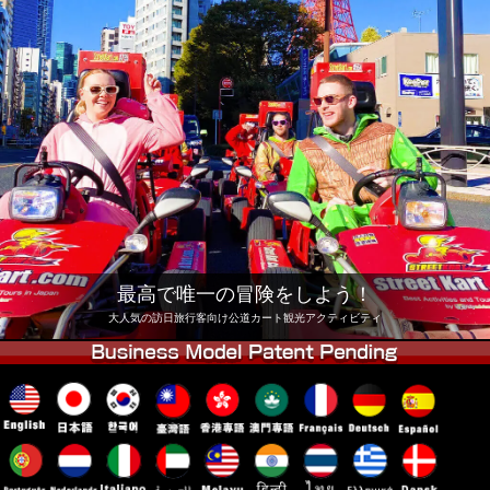
会社
予約
他店舗
東京 品川
東京 秋葉原 #1
東京 秋葉原 #2
東京 渋谷
東京 渋谷アネックス
東京ベイ
東京 浅草
大阪
沖縄
最高で唯一の冒険をしよう！
大人気の訪日旅行客向け公道カート観光アクティビティ