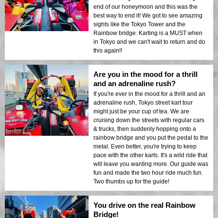
end of our honeymoon and this was the
best way to end it! We got to see amazing
sights like the Tokyo Tower and the
Rainbow bridge. Karting is a MUST when
in Tokyo and we can't wait to return and do
this again!!
Are you in the mood for a thrill
and an adrenaline rush?
If you're ever in the mood for a thrill and an
adrenaline rush, Tokyo street kart tour
might just be your cup of tea. We are
cruising down the streets with regular cars
& trucks, then suddenly hopping onto a
rainbow bridge and you put the pedal to the
metal. Even better, you're trying to keep
pace with the other karts. It's a wild ride that
will leave you wanting more. Our guide was
fun and made the two hour ride much fun.
Two thumbs up for the guide!
You drive on the real Rainbow
Bridge!