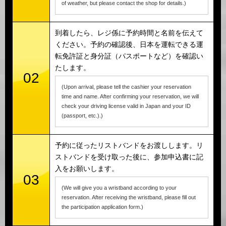
of weather, but please contact the shop for details.)
到着したら、レジ係に予約時間と名前を伝えて
ください。予約の確認後、日本を運転できる運
転免許証と身分証（パスポートなど）を確認い
たします。
02
(Upon arrival, please tell the cashier your reservation
time and name. After confirming your reservation, we will
check your driving license valid in Japan and your ID
(passport, etc.).)
予約に従ったリストバンドをお渡しします。リ
ストバンドを受け取った後に、参加申込書に記
入をお願いします。
03
(We will give you a wristband according to your
reservation. After receiving the wristband, please fill out
the participation application form.)