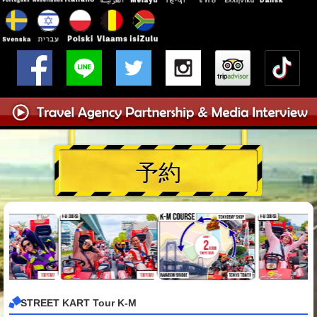
予約
STREET KART Tour K-M