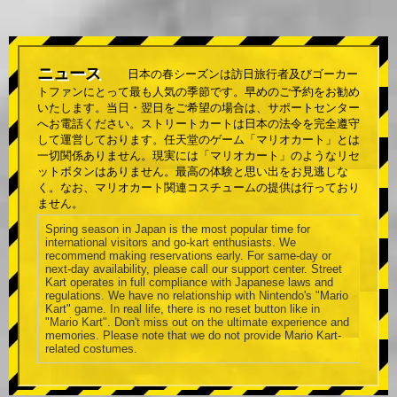
ニュース
日本の春シーズンは訪日旅行者及びゴーカー
トファンにとって最も人気の季節です。早めのご予約をお勧め
いたします。当日・翌日をご希望の場合は、サポートセンター
へお電話ください。ストリートカートは日本の法令を完全遵守
して運営しております。任天堂のゲーム「マリオカート」とは
一切関係ありません。現実には「マリオカート」のようなリセ
ットボタンはありません。最高の体験と思い出をお見逃しな
く。なお、マリオカート関連コスチュームの提供は行っており
ません。
Spring season in Japan is the most popular time for
international visitors and go-kart enthusiasts. We
recommend making reservations early. For same-day or
next-day availability, please call our support center. Street
Kart operates in full compliance with Japanese laws and
regulations. We have no relationship with Nintendo's "Mario
Kart" game. In real life, there is no reset button like in
"Mario Kart". Don't miss out on the ultimate experience and
memories. Please note that we do not provide Mario Kart-
related costumes.