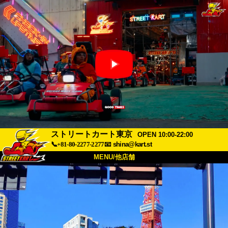
ストリートカート東京
OPEN 10:00-22:00
📞+81-80-2277-2277
📧
shina@kart.st
MENU/他店舗
トップ
概要
車両
価格
アクセス
評価
FAQ