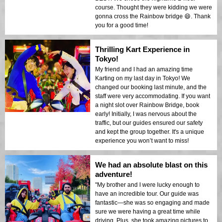
course. Thought they were kidding we were
gonna cross the Rainbow bridge 😄. Thank
you for a good time!
Thrilling Kart Experience in
Tokyo!
My friend and I had an amazing time
Karting on my last day in Tokyo! We
changed our booking last minute, and the
staff were very accommodating. If you want
a night slot over Rainbow Bridge, book
early! Initially, I was nervous about the
traffic, but our guides ensured our safety
and kept the group together. It's a unique
experience you won’t want to miss!
We had an absolute blast on this
adventure!
"My brother and I were lucky enough to
have an incredible tour. Our guide was
fantastic—she was so engaging and made
sure we were having a great time while
driving. Plus, she took amazing pictures to