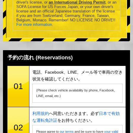
driver's license, or
an International Driving Permit
, or an
SOFA License for US Forces Japan, or your own driver's
license and an official Japanese translation of the license
if you are from Switzerland, Germany, France, Taiwan,
Belgium, Monaco. Remember! NO LICENSE NO DRIVE!!
For more information
.
予約の流れ (Reservations)
電話、Facebook、LINE、メール等で車両の空き
状況を確認してください。
01
(Please check vehicle availability by phone, Facebook,
LINE, email, etc.)
利用規約
へ同意いただきます。必ず
日本で有効
な運転免許証
をお持ちください。
02
Please agree to
our terms
and be sure to have
your valid