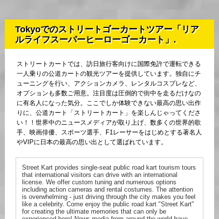
Tokyoでのストリートゴーカートツアー「リア
ルライフスーパーヒーローゴーカート」.
ストリートカートでは、訪日旅行客向けに国際免許で運転できる
一人乗りの公道カートの観光ツアーを提供しています。独自にチ
ューニングを行い、アクションカメラ、レンタルコスプレなど、
オプションも多数ご用意。注目度は圧倒的で街中を走るだけなの
に有名人になった気分。ここでしか体験できない最高の思い出作
りに、公道カート「ストリートカート」を楽しんじゃってくださ
い！！世界中のニュースメディアが取り上げ、数多くの世界的歌
手、映画俳優、スポーツ選手、F1レーサーをはじめとする著名人
やVIPに日本の最高の思い出として選ばれています。
Street Kart provides single-seat public road kart tourism tours
that international visitors can drive with an international
license. We offer custom tuning and numerous options
including action cameras and rental costumes. The attention
is overwhelming - just driving through the city makes you feel
like a celebrity. Come enjoy the public road kart "Street Kart"
for creating the ultimate memories that can only be
experienced here! News media from around the world have