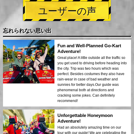
ユーザーの声
忘れられない思い出
Fun and Well-Planned Go-Kart
Adventure!
Great place! A little outside all the traffic so
you get used to driving before heading into
the city. Trip was two hours which was
perfect. Besides costumes they also have
rain-wear in case of bad weather and
sunnies for better days.Our guide was
phenomenal both at directions and
cracking some jokes. Can definitely
recommend!
Unforgettable Honeymoon
Adventure!
Had an absolutely amazing time on our
tour with our guide! We are celebrating the