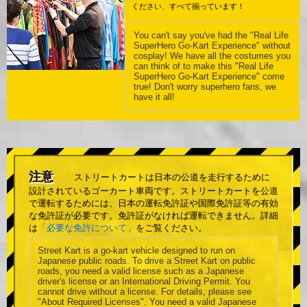
ください、すべて揃っています！
You can't say you've had the "Real Life
SuperHero Go-Kart Experience" without
cosplay! We have all the costumes you
can think of to make this "Real Life
SuperHero Go-Kart Experience" come
true! Don't worry superhero fans, we
have it all!
注意
ストリートカートは日本の公道を走行するために
設計されているゴーカート車両です。ストリートカートを公道
で運転するためには、日本の運転免許証や国際免許証等の有効
な免許証が必要です。免許証がなければ運転できません。詳細
は
「必要な免許について」
をご覧ください。
Street Kart is a go-kart vehicle designed to run on
Japanese public roads. To drive a Street Kart on public
roads, you need a valid license such as a Japanese
driver's license or an International Driving Permit. You
cannot drive without a license. For details, please see
"About Required Licenses". You need a valid Japanese