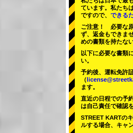
私たちは日本で最
ています。私たち
ですので、
できる
ご注意！ 必要な
ず、返金もできま
めの書類を持たな
以下に必要な書類
い。
予約後、運転免許
（
license@streetk
ます。
直近の日程での予
は自己責任で確認
STREET KAR
ルする場合、キャ