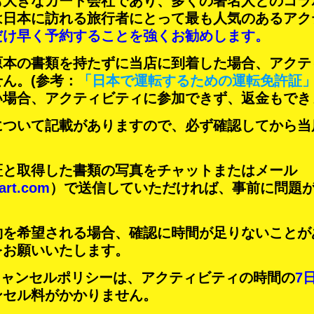
も大きなカート会社であり、
多くの著名人
とのコラ
は日本に訪れる旅行者にとって
最も人気のあるアク
だけ早く予約することを強くお勧めします。
原本の書類を持たずに当店に到着した場合、アクテ
せん。
(参考：
「日本で運転するための運転免許証
い場合、アクティビティに参加できず、返金もでき
について記載がありますので、必ず確認してから当
証と取得した書類の写真をチャットまたはメール
art.com
）で送信していただければ、事前に問題
約を希望される場合、確認に時間が足りないことが
をお願いいたします。
Tのキャンセルポリシーは、アクティビティの時間の
7
ンセル料がかかりません。