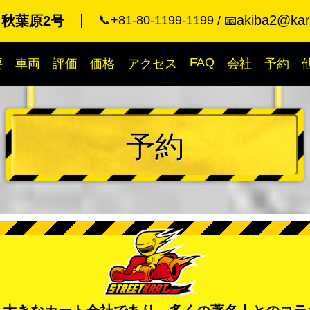
akiba2@kart
 秋葉原2号
📞+81-80-1199-1199
📧
FAQ
要
車両
評価
価格
アクセス
会社
予約
予約