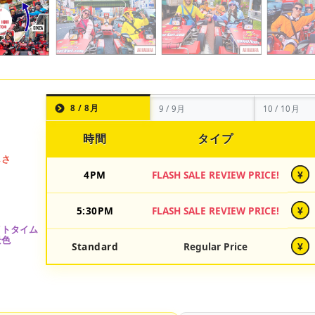
8 / 8月
9 / 9月
10 / 10月
時間
タイプ
4PM
FLASH SALE REVIEW PRICE!
¥
5:30PM
FLASH SALE REVIEW PRICE!
¥
Standard
Regular Price
¥