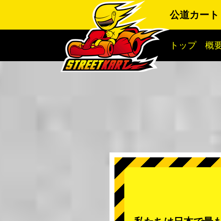
公道カート
トップ
概