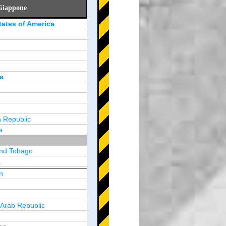
 Giappone
tates of America
a
 Republic
a
and Tobago
a
n
y
 Arab Republic
n