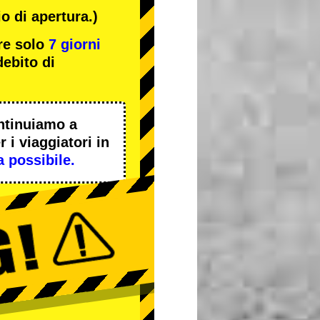
o di apertura.)
re solo
7 giorni
ebito di
ntinuiamo a
 i viaggiatori in
a possibile.