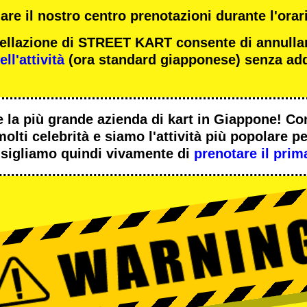
re il nostro centro prenotazioni durante l'orari
ncellazione di STREET KART consente di annulla
ll'attività
(ora standard giapponese) senza add
 la
più grande azienda di kart
in Giappone! Co
molti celebrità
e siamo l'
attività più popolare
per
sigliamo quindi vivamente di
prenotare il prim