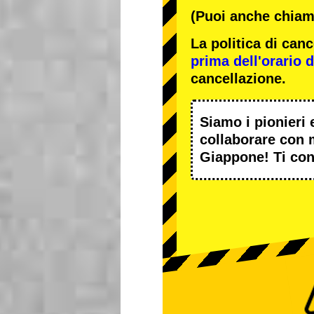
(Puoi anche chiama
La politica di ca
prima dell'orario de
cancellazione.
Siamo i
pionieri
e
collaborare con
Giappone! Ti con