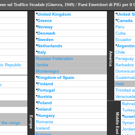
ne sul Traffico Stradale (Ginevra, 1949) / Paesi Emettitori di PIG per il
*
United Kingdom
*
United S
*
Greece
*
Canada
*
Norway
Peru
*
Denmark
Cuba
*
Sweden
Ecuador
*
Netherlands
*
Argentin
*
Italy
Chile
America
Russian Federation
Paraguay
ic Republic
Serbia
Barbados
Montenegro
Dominican
*
Kingdom of Spain
Guatemal
*
Finland
Haiti
c
*
Portugal
Trinidad 
*
Austria
Venezuel
*
Poland
Jamaica
Bahrai
*
Ireland
Turke
Middle East
*
Hungary
*
Israel
Europe
Romania
f the congo
Syrian
Iceland
Jorda
Bulgaria