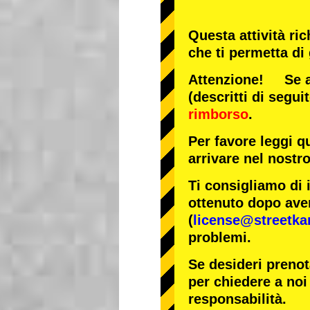
Questa attività ri
che ti permetta di
Attenzione! Se arr
(descritti di segui
rimborso
.
Per favore leggi q
arrivare nel nostr
Ti consigliamo di 
ottenuto dopo aver
(
license@streetka
problemi.
Se desideri prenot
per chiedere a noi 
responsabilità.