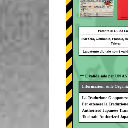
Patente di Guida Lo
Svizzera, Germania, Francia, B
Taiwan
La patente digitale non è val
** È valida solo per UN AN
Informazioni sulle Organi
La Traduzione Giapponese 
Per ottenere la Traduzion
Authorized Japanese Trans
To obtain Authorized Japa