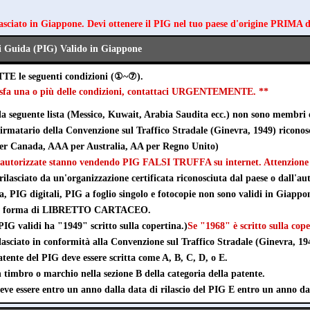
lasciato in Giappone. Devi ottenere il PIG nel tuo paese d'origine PRIMA 
i Guida (PIG) Valido in Giappone
TTE le seguenti condizioni (①~⑦).
disfa una o più delle condizioni, contattaci URGENTEMENTE. **
lla seguente lista (Messico, Kuwait, Arabia Saudita ecc.) non sono membri 
 firmatario della Convenzione sul Traffico Stradale (Ginevra, 1949) ricono
r Canada, AAA per Australia, AA per Regno Unito)
autorizzate stanno vendendo PIG FALSI TRUFFA su internet. Attenzione a
rilasciato da un'organizzazione certificata riconosciuta dal paese o dall'aut
ta, PIG digitali, PIG a foglio singolo e fotocopie non sono validi in Giappo
e in forma di LIBRETTO CARTACEO.
IG validi ha "1949" scritto sulla copertina.)
Se "1968" è scritto sulla cope
lasciato in conformità alla Convenzione sul Traffico Stradale (Ginevra, 19
tente del PIG deve essere scritta come A, B, C, D, o E.
timbro o marchio nella sezione B della categoria della patente.
eve essere entro un anno dalla data di rilascio del PIG E entro un anno da