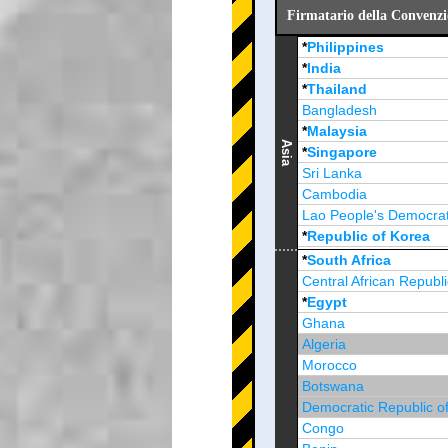
Firmatario della Convenzio
*
Philippines
*
India
*
Thailand
Bangladesh
*
Malaysia
Asia
*
Singapore
Sri Lanka
Cambodia
Lao People's Democrat
*
Republic of Korea
Brunei Darussalam
*
South Africa
Central African Republi
*
Egypt
Ghana
Algeria
Morocco
Botswana
Democratic Republic o
Congo