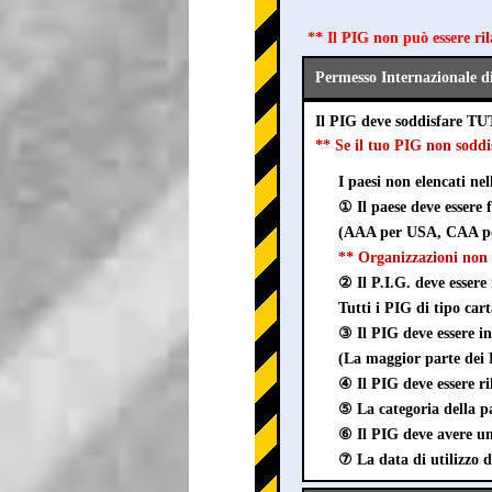
** Il PIG non può essere ri
Permesso Internazionale d
Il PIG deve soddisfare TU
** Se il tuo PIG non sod
I paesi non elencati ne
① Il paese deve essere
(AAA per USA, CAA pe
** Organizzazioni non 
② Il P.I.G. deve essere 
Tutti i PIG di tipo car
③ Il PIG deve esser
(La maggior parte dei P
④ Il PIG deve essere ri
⑤ La categoria della pa
⑥ Il PIG deve avere un 
⑦ La data di utilizzo d