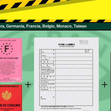
zera, Germania, Francia, Belgio, Monaco, Taiwan
+
+