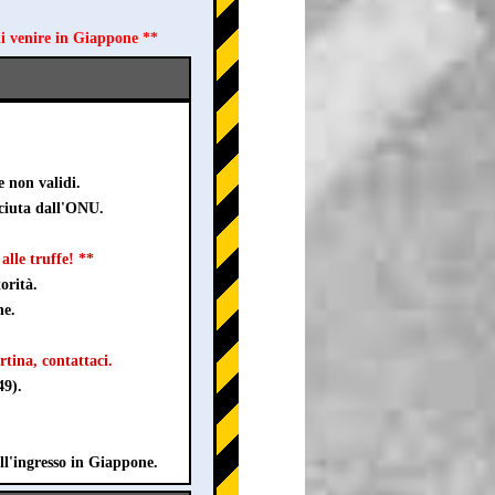
di venire in Giappone **
e non validi.
sciuta dall'ONU.
lle truffe! **
orità.
ne.
rtina, contattaci.
49).
ll'ingresso in Giappone.