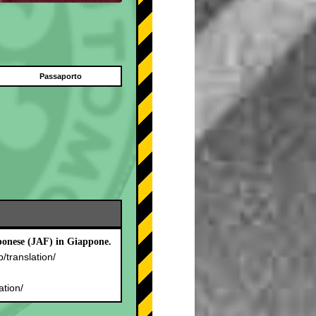
Passaporto
pponese (JAF) in Giappone.
p/translation/
.
ation/