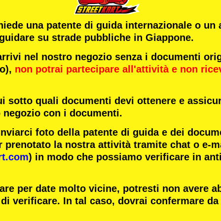
chiede una patente di guida internazionale o un
 guidare su strade pubbliche in Giappone.
ivi nel nostro negozio senza i documenti origi
to),
non potrai partecipare all'attività
e
non rice
ui sotto quali documenti devi ottenere e assicur
o negozio con i documenti.
inviarci foto della patente di guida e dei docum
 prenotato la nostra attività tramite chat o e-m
rt.com
) in modo che possiamo verificare in ant
are per date molto vicine, potresti non avere 
di verificare. In tal caso, dovrai confermare da