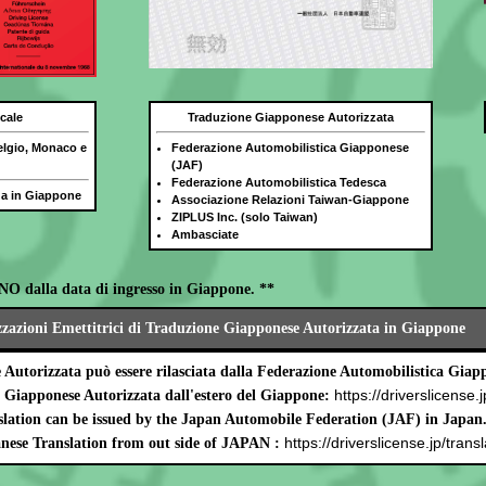
cale
Traduzione Giapponese Autorizzata
elgio, Monaco e
Federazione Automobilistica Giapponese
(JAF)
Federazione Automobilistica Tedesca
ida in Giappone
Associazione Relazioni Taiwan-Giappone
ZIPLUS Inc. (solo Taiwan)
Ambasciate
NO dalla data di ingresso in Giappone. **
zzazioni Emettitrici di Traduzione Giapponese Autorizzata in Giappone
Autorizzata può essere rilasciata dalla Federazione Automobilistica Gia
https://driverslicense.j
e Giapponese Autorizzata dall'estero del Giappone:
lation can be issued by the Japan Automobile Federation (JAF) in Japan
https://driverslicense.jp/transl
nese Translation from out side of JAPAN :