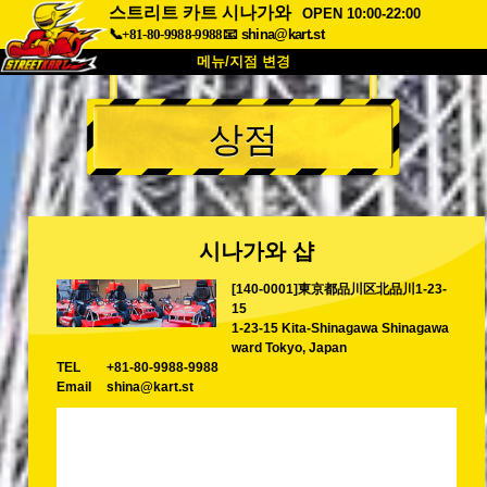
스트리트 카트 시나가와
OPEN 10:00-22:00
📞+81-80-9988-9988
📧
shina@kart.st
메뉴/지점 변경
최상단
상점
소개
사양
가격
접근성
고객 리뷰
자주 묻는 질문
회사 정보
예약
시나가와 샵
지점 변경
[140-0001]東京都品川区北品川1-23-
도쿄 시나가와 #1
도쿄 아키하바라#1
15
도쿄 아키하바라#2
도쿄 시부야
1-23-15 Kita-Shinagawa Shinagawa
ward Tokyo, Japan
도쿄 시부야 애넥스
도쿄 베이
TEL
+81-80-9988-9988
Email
shina@kart.st
도쿄 아사쿠사
오사카
오키나와