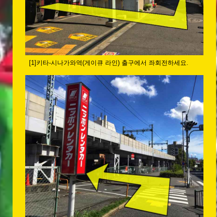
[1]키타-시나가와역(게이큐 라인) 출구에서 좌회전하세요.