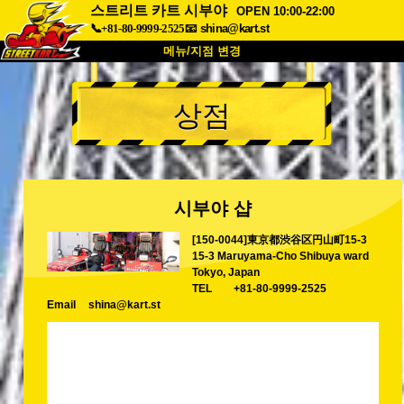
스트리트 카트 시부야
OPEN 10:00-22:00
📞+81-80-9999-2525
📧
shina@kart.st
메뉴/지점 변경
최상단
상점
소개
사양
가격
접근성
고객 리뷰
자주 묻는 질문
회사 정보
예약
시부야 샵
지점 변경
[150-0044]東京都渋谷区円山町15-3
도쿄 시나가와 #1
도쿄 아키하바라#1
15-3 Maruyama-Cho Shibuya ward
도쿄 아키하바라#2
도쿄 시부야
Tokyo, Japan
TEL
+81-80-9999-2525
도쿄 시부야 애넥스
도쿄 베이
Email
shina@kart.st
도쿄 아사쿠사
오사카
오키나와