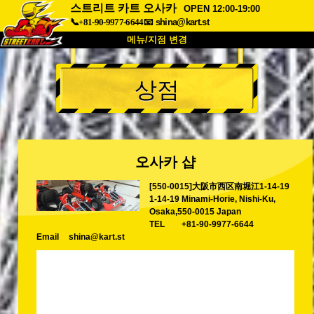
스트리트 카트 오사카
OPEN 12:00-19:00
📞+81-90-9977-6644
📧
shina@kart.st
메뉴/지점 변경
최상단
상점
소개
사양
가격
접근성
고객 리뷰
자주 묻는 질문
회사 정보
예약
오사카 샵
지점 변경
[550-0015]大阪市西区南堀江1-14-19
도쿄 시나가와 #1
도쿄 아키하바라#1
1-14-19 Minami-Horie, Nishi-Ku,
도쿄 아키하바라#2
도쿄 시부야
Osaka,550-0015 Japan
TEL
+81-90-9977-6644
도쿄 시부야 애넥스
도쿄 베이
Email
shina@kart.st
도쿄 아사쿠사
오사카
오키나와