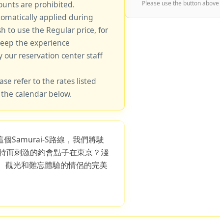
unts are prohibited.
Please use the button above
tomatically applied during
sh to use the Regular price, for
keep the experience
y our reservation center staff
ase refer to the rates listed
 the calendar below.
個Samurai-S路線，我們將駛
特而刺激的約會點子在東京？淺
激、觀光和難忘體驗的情侶的完美