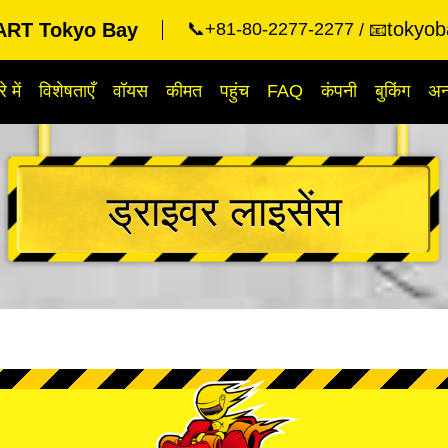
tokyob
RT Tokyo Bay
📞+81-80-2277-2277
📧
े में
विशेषताएँ
वॉयस
कीमत
पहुंच
FAQ
कंपनी
बुकिंग
अन्
ड्राइवर लाइसेंस