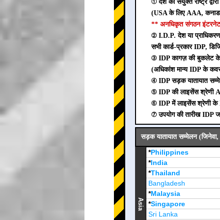
① देश को संयुक्त राष्ट्र द्व
(USA के लिए AAA, कनाडा
** अनधिकृत संगठन इंटरनेट 
② I.D.P. देश या प्राधिकरण द्
सभी कार्ड-प्रकार IDP, डिज
③ IDP कागज़ की बुकलेट के 
(अधिकांश मान्य IDP के कव
④ IDP सड़क यातायात सम्मे
⑤ IDP की लाइसेंस श्रेणी A
⑥ IDP में लाइसेंस श्रेणी के B
⑦ उपयोग की तारीख IDP जारी 
सड़क यातायात सम्मेलन (जिनेवा, 
*
Philippines
*
India
*
Thailand
Bangladesh
*
Malaysia
Asia
*
Singapore
Sri Lanka