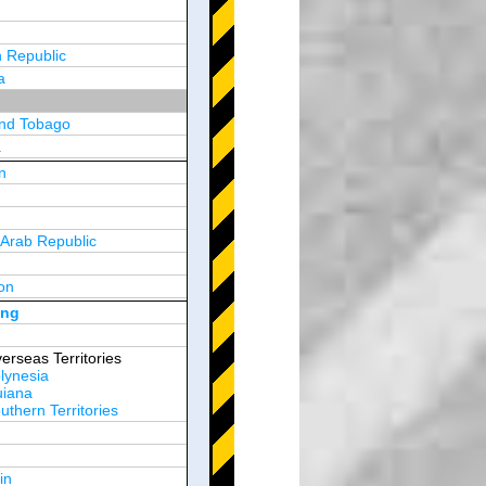
 Republic
a
and Tobago
a
n
y
 Arab Republic
n
on
d Arab Emirates
ong
erseas Territories
lynesia
uiana
thern Territories
in