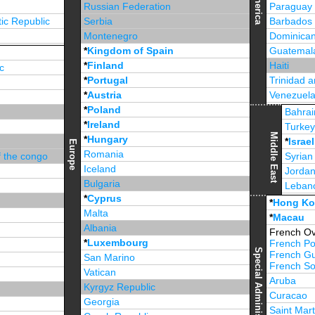
America
Russian Federation
Paraguay
ic Republic
Serbia
Barbados
Montenegro
Dominican
*
Kingdom of Spain
Guatemal
*
Finland
Haiti
c
*
Portugal
Trinidad 
*
Austria
Venezuel
*
Poland
Jamaica
Bahrai
*
Ireland
Turke
Middle East
*
Hungary
*
Israel
Europe
Romania
f the congo
Syrian
Iceland
Jorda
Bulgaria
Leban
*
Cyprus
*
Unite
*
Hong K
Malta
*
Macau
Albania
French Ov
*
Luxembourg
French Po
Special Administrative Region
French G
San Marino
French Sou
Vatican
Aruba
Kyrgyz Republic
Curacao
Georgia
Saint Mart