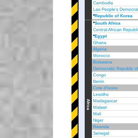
Cambodia
Lao People's Democrat
*
Republic of Korea
Brunei Darussalam
*
South Africa
Central African Republi
*
Egypt
Ghana
Algeria
Morocco
Botswana
Democratic Republic o
Congo
Benin
Cote d'Ivoire
Lesotho
Madagascar
Africa
Malawi
Mali
Niger
Rwanda
Senegal