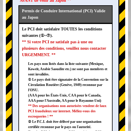
AVANT de venir au Japon **
Permis de Conduire International (PCI) Valide
au Japon
Le PCI doit satisfaire TOUTES les conditions
suivantes (①~⑦).
** Si votre PCI ne satisfait pas à une ou
plusieurs des conditions, veuillez nous contacter
URGEMMENT. **
Les pays non listés dans la liste suivante (Mexique,
Koweït, Arabie Saoudite etc.) ne sont pas membres et
sont invalides.
① Le pays doit être signataire de la Convention sur la
Circulation Routière (Genève, 1949) reconnue par
l'ONU.
(AAA pour les États-Unis, CAA pour le Canada,
AAA pour l'Australie, AA pour le Royaume-Uni)
** Des organisations non autorisées vendent de faux
PCI frauduleux sur internet. Méfiez-vous des
escroqueries ! **
② Le P.C.I. doit être délivré par une organisation
certifiée reconnue par le pays ou l'autorité.