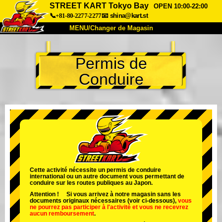
STREET KART Tokyo Bay
OPEN 10:00-22:00
📞+81-80-2277-2277
📧
shina@kart.st
MENU/Changer de Magasin
ACCUEIL
Permis de
À Propos
Caractéristiques
Tarifs
Conduire
Accès
Avis
FAQ
Entreprise
Réservation
Changer de Magasin
Tokyo Shinagawa
Tokyo Akihabara#1
Tokyo Akihabara#2
Tokyo Shibuya
Tokyo Shibuya Annexe
Baie de Tokyo
Cette activité nécessite un permis de conduire
international ou un autre document vous permettant de
Tokyo Asakusa
Osaka
conduire sur les routes publiques au Japon.
Attention ! Si vous arrivez à notre magasin sans les
Okinawa
documents originaux nécessaires (voir ci-dessous),
vous
ne pourrez pas participer à l'activité
et
vous ne recevrez
aucun remboursement
.