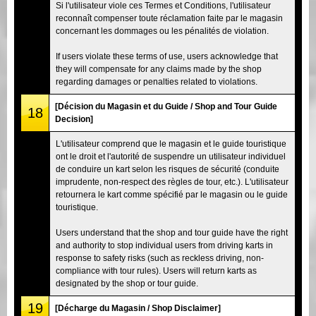
Si l'utilisateur viole ces Termes et Conditions, l'utilisateur
reconnaît compenser toute réclamation faite par le magasin
concernant les dommages ou les pénalités de violation.
If users violate these terms of use, users acknowledge that
they will compensate for any claims made by the shop
regarding damages or penalties related to violations.
[Décision du Magasin et du Guide / Shop and Tour Guide
18
Decision]
L'utilisateur comprend que le magasin et le guide touristique
ont le droit et l'autorité de suspendre un utilisateur individuel
de conduire un kart selon les risques de sécurité (conduite
imprudente, non-respect des règles de tour, etc.). L'utilisateur
retournera le kart comme spécifié par le magasin ou le guide
touristique.
Users understand that the shop and tour guide have the right
and authority to stop individual users from driving karts in
response to safety risks (such as reckless driving, non-
compliance with tour rules). Users will return karts as
designated by the shop or tour guide.
19
[Décharge du Magasin / Shop Disclaimer]