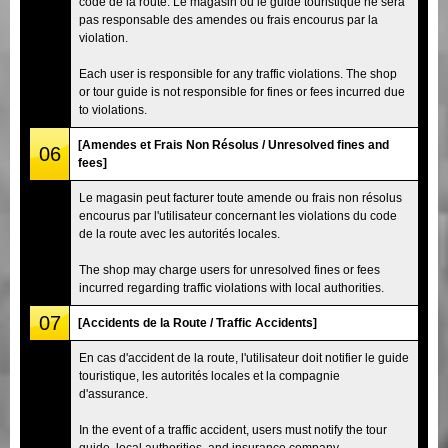
code de la route. Le magasin ou le guide touristique ne sera
pas responsable des amendes ou frais encourus par la
violation.
Each user is responsible for any traffic violations. The shop
or tour guide is not responsible for fines or fees incurred due
to violations.
[Amendes et Frais Non Résolus / Unresolved fines and
06
fees]
Le magasin peut facturer toute amende ou frais non résolus
encourus par l'utilisateur concernant les violations du code
de la route avec les autorités locales.
The shop may charge users for unresolved fines or fees
incurred regarding traffic violations with local authorities.
07
[Accidents de la Route / Traffic Accidents]
En cas d'accident de la route, l'utilisateur doit notifier le guide
touristique, les autorités locales et la compagnie
d'assurance.
In the event of a traffic accident, users must notify the tour
guide, local authorities, and insurance company.