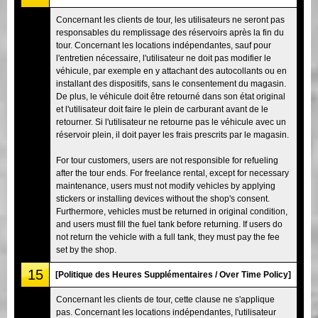
Concernant les clients de tour, les utilisateurs ne seront pas
responsables du remplissage des réservoirs après la fin du
tour. Concernant les locations indépendantes, sauf pour
l'entretien nécessaire, l'utilisateur ne doit pas modifier le
véhicule, par exemple en y attachant des autocollants ou en
installant des dispositifs, sans le consentement du magasin.
De plus, le véhicule doit être retourné dans son état original
et l'utilisateur doit faire le plein de carburant avant de le
retourner. Si l'utilisateur ne retourne pas le véhicule avec un
réservoir plein, il doit payer les frais prescrits par le magasin.
For tour customers, users are not responsible for refueling
after the tour ends. For freelance rental, except for necessary
maintenance, users must not modify vehicles by applying
stickers or installing devices without the shop's consent.
Furthermore, vehicles must be returned in original condition,
and users must fill the fuel tank before returning. If users do
not return the vehicle with a full tank, they must pay the fee
set by the shop.
15
[Politique des Heures Supplémentaires / Over Time Policy]
Concernant les clients de tour, cette clause ne s'applique
pas. Concernant les locations indépendantes, l'utilisateur