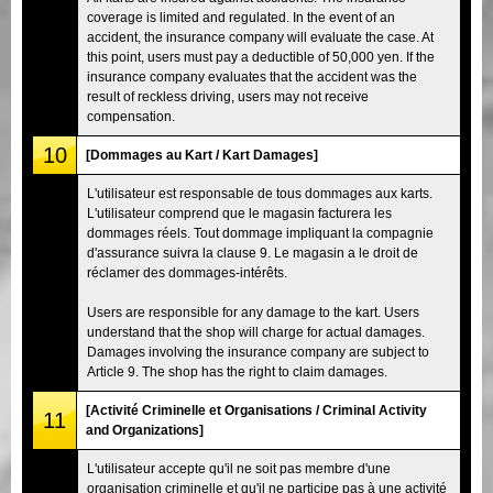
coverage is limited and regulated. In the event of an
accident, the insurance company will evaluate the case. At
this point, users must pay a deductible of 50,000 yen. If the
insurance company evaluates that the accident was the
result of reckless driving, users may not receive
compensation.
10
[Dommages au Kart / Kart Damages]
L'utilisateur est responsable de tous dommages aux karts.
L'utilisateur comprend que le magasin facturera les
dommages réels. Tout dommage impliquant la compagnie
d'assurance suivra la clause 9. Le magasin a le droit de
réclamer des dommages-intérêts.
Users are responsible for any damage to the kart. Users
understand that the shop will charge for actual damages.
Damages involving the insurance company are subject to
Article 9. The shop has the right to claim damages.
[Activité Criminelle et Organisations / Criminal Activity
11
and Organizations]
L'utilisateur accepte qu'il ne soit pas membre d'une
organisation criminelle et qu'il ne participe pas à une activité