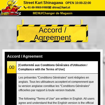
Street Kart Shinagawa
OPEN 10:00-22:00
📞+81-80-9988-9988
📧
shina@kart.st
MENU/Changer de Magasin
ACCUEIL
Accord /
À Propos
Caractéristiques
Tarifs
Agreement
Accès
Avis
FAQ
Entreprise
Réservation
Changer de Magasin
Accord / Agreement
Tokyo Shinagawa
Tokyo Akihabara#1
[Conformité aux Conditions Générales d'Utilisation /
00
Compliance with the Terms of Use]
Tokyo Akihabara#2
Tokyo Shibuya
Les présentes "Conditions Générales" sont rédigées en
Tokyo Shibuya Annexe
Baie de Tokyo
anglais. Tous les utilisateurs acceptent et comprennent que
la version anglaise constitue les "Conditions Générales"
Tokyo Asakusa
Osaka
officielles par rapport à toute version traduite.
Okinawa
The following "Terms of Use" are written in English. All users
agree and understand that the English version is the official