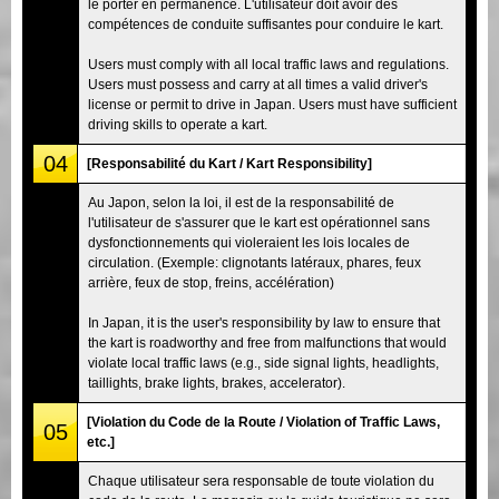
le porter en permanence. L'utilisateur doit avoir des
compétences de conduite suffisantes pour conduire le kart.
Users must comply with all local traffic laws and regulations.
Users must possess and carry at all times a valid driver's
license or permit to drive in Japan. Users must have sufficient
driving skills to operate a kart.
04
[Responsabilité du Kart / Kart Responsibility]
Au Japon, selon la loi, il est de la responsabilité de
l'utilisateur de s'assurer que le kart est opérationnel sans
dysfonctionnements qui violeraient les lois locales de
circulation. (Exemple: clignotants latéraux, phares, feux
arrière, feux de stop, freins, accélération)
In Japan, it is the user's responsibility by law to ensure that
the kart is roadworthy and free from malfunctions that would
violate local traffic laws (e.g., side signal lights, headlights,
taillights, brake lights, brakes, accelerator).
[Violation du Code de la Route / Violation of Traffic Laws,
05
etc.]
Chaque utilisateur sera responsable de toute violation du