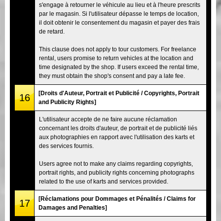
s'engage à retourner le véhicule au lieu et à l'heure prescrits
par le magasin. Si l'utilisateur dépasse le temps de location,
il doit obtenir le consentement du magasin et payer des frais
de retard.
This clause does not apply to tour customers. For freelance
rental, users promise to return vehicles at the location and
time designated by the shop. If users exceed the rental time,
they must obtain the shop's consent and pay a late fee.
[Droits d'Auteur, Portrait et Publicité / Copyrights, Portrait
16
and Publicity Rights]
L'utilisateur accepte de ne faire aucune réclamation
concernant les droits d'auteur, de portrait et de publicité liés
aux photographies en rapport avec l'utilisation des karts et
des services fournis.
Users agree not to make any claims regarding copyrights,
portrait rights, and publicity rights concerning photographs
related to the use of karts and services provided.
[Réclamations pour Dommages et Pénalités / Claims for
17
Damages and Penalties]