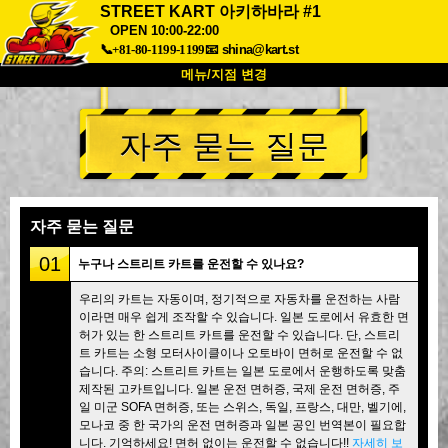
STREET KART 아키하바라 #1
OPEN 10:00-22:00
📞+81-80-1199-1199
📧
shina@kart.st
메뉴/지점 변경
최상단
자주 묻는 질문
소개
사양
가격
접근성
고객 리뷰
자주 묻는 질문
회사 정보
예약
자주 묻는 질문
지점 변경
01
누구나 스트리트 카트를 운전할 수 있나요?
도쿄 시나가와 #1
도쿄 아키하바라#1
우리의 카트는 자동이며, 정기적으로 자동차를 운전하는 사람
도쿄 아키하바라#2
도쿄 시부야
이라면 매우 쉽게 조작할 수 있습니다. 일본 도로에서 유효한 면
도쿄 시부야 애넥스
도쿄 베이
허가 있는 한 스트리트 카트를 운전할 수 있습니다. 단, 스트리
트 카트는 소형 모터사이클이나 오토바이 면허로 운전할 수 없
도쿄 아사쿠사
오사카
습니다. 주의: 스트리트 카트는 일본 도로에서 운행하도록 맞춤
제작된 고카트입니다. 일본 운전 면허증, 국제 운전 면허증, 주
오키나와
일 미군 SOFA 면허증, 또는 스위스, 독일, 프랑스, 대만, 벨기에,
모나코 중 한 국가의 운전 면허증과 일본 공인 번역본이 필요합
니다. 기억하세요! 면허 없이는 운전할 수 없습니다!!
자세히 보