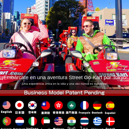
Empresa
Reservas
Cambiar Tienda
Tokyo Shinagawa
Tokyo Akihabara#1
Tokyo Akihabara#2
Tokyo Shibuya
Tokyo Shibuya Annex
Tokyo Bay
Tokyo Asakusa
Osaka
Okinawa
¡Embárcate en una aventura Street Go-Kart por Tokyo!
¡Una experiencia única en la vida y una vez nunca es suficiente!