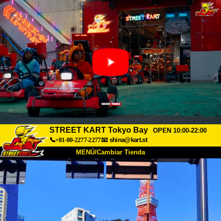
STREET KART Tokyo Bay
OPEN 10:00-22:00
📞+81-80-2277-2277
📧
shina@kart.st
MENÚ/Cambiar Tienda
INICIO
Acerca de
Especificaciones
Precios
Acceso
Testimonios
Preguntas Frecuentes