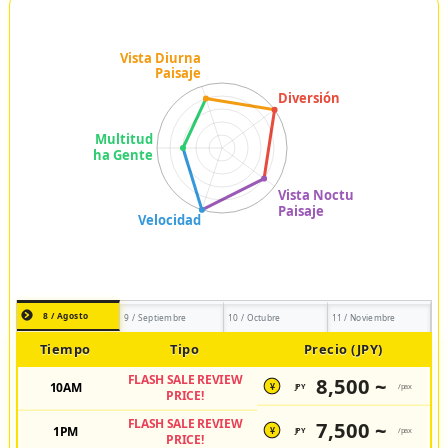
8 / Agosto
9 / Septiembre
10 / Octubre
11 / Noviembre
Tiempo
Tipo
Precio (JPY)
FLASH SALE REVIEW
8,500 ~
10AM
JPY
/pax
¥
PRICE!
FLASH SALE REVIEW
7,500 ~
1PM
JPY
/pax
¥
PRICE!