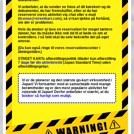
dokumenter.
Vi anbefaler, at du sender os fotos af dit kørekort og de
dokumenter, du har fremskaffet, efter at du har
reserveret vores aktivitet via chat eller e-mail
(
license@streetkart.com
), så vi kan tjekke på forhånd,
om der er problemer.
Hvis du ønsker at lave en reservation for meget tættere
datoer, har du måske ikke nok tid til at bede os om at
kontrollere. I så fald skal du selv bekræfte det på eget
ansvar.
(Du kan også ringe til vores reservationscenter i
åbningstiden.)
STREET KARTs afbestillingspolitik tillader kun afbestilling
7 dage før din aktivitetstid
(Japan Standard Time) uden
afbestillingsgebyr.
Vi er de
pionerer
og
den største go-kart virksomhed
i
Japan! Vi fortsætter med at samarbejde med
mange
berømtheder
og er den
mest populære aktivitet
for
rejsende til Japan! Derfor anbefaler vi stærkt, at du
booker så hurtigt som muligt.