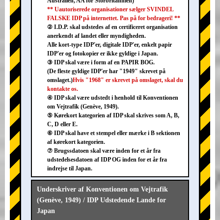
Australien, AA for Storbritannien)
** Uautoriserede organisationer sælger SVINDEL
FALSKE IDP på internettet. Pas på for bedrageri! **
② I.D.P. skal udstedes af en certificeret organisation
anerkendt af landet eller myndigheden.
Alle kort-type IDP'er, digitale IDP'er, enkelt papir
IDP'er og fotokopier er ikke gyldige i Japan.
③ IDP skal være i form af en PAPIR BOG.
(De fleste gyldige IDP'er har "1949" skrevet på
omslaget.)
Hvis "1968" er skrevet på omslaget, skal du
kontakte os.
④ IDP skal være udstedt i henhold til Konventionen
om Vejtrafik (Genève, 1949).
⑤ Kørekort kategorien af IDP skal skrives som A, B,
C, D eller E.
⑥ IDP skal have et stempel eller mærke i B sektionen
af kørekort kategorien.
⑦ Brugssdatoen skal være inden for et år fra
udstedelsesdatoen af IDP OG inden for et år fra
indrejse til Japan.
Underskriver af Konventionen om Vejtrafik
(Genève, 1949) / IDP Udstedende Lande for
Japan