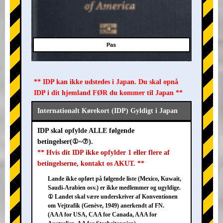
Pas
** IDP kan ikke udstedes i Japan. Du skal opnå
IDP i dit hjemland FØR du kommer til Japan **
Internationalt Kørekort (IDP) Gyldigt i Japan
IDP skal opfylde ALLE følgende
betingelser(①~⑦).
** Hvis dit IDP ikke opfylder 1 eller flere af
betingelserne, kontakt os AKUT. **
Lande ikke opført på følgende liste (Mexico, Kuwait,
Saudi-Arabien osv.) er ikke medlemmer og ugyldige.
① Landet skal være underskriver af Konventionen
om Vejtrafik (Genève, 1949) anerkendt af FN.
(AAA for USA, CAA for Canada, AAA for