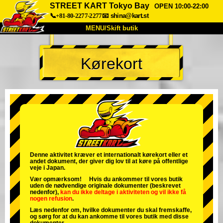
STREET KART Tokyo Bay
OPEN 10:00-22:00
📞+81-80-2277-2277
📧
shina@kart.st
MENU/Skift butik
TOP
Kørekort
Om
Specifikationer
Pris
Adgang
Stemme
FAQ
Virksomhed
Booking
Skift butik
Tokyo Shinagawa
Tokyo Akihabara#1
Tokyo Akihabara#2
Tokyo Shibuya
Denne aktivitet kræver et internationalt kørekort eller et
andet dokument, der giver dig lov til at køre på offentlige
Tokyo Shibuya Annex
Tokyo Bay
veje i Japan.
Vær opmærksom! Hvis du ankommer til vores butik
Tokyo Asakusa
Osaka
uden de nødvendige originale dokumenter (beskrevet
nedenfor),
kan du ikke deltage i aktiviteten
og
vil ikke få
nogen refusion
.
Okinawa
Læs nedenfor om, hvilke dokumenter du skal fremskaffe,
og sørg for at du kan ankomme til vores butik med disse