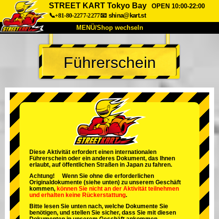
STREET KART Tokyo Bay
OPEN 10:00-22:00
📞+81-80-2277-2277
📧
shina@kart.st
MENÜ/Shop wechseln
START
Führerschein
Über uns
Spezifikationen
Preise
Anfahrt
Bewertungen
FAQ
Unternehmen
Buchung
Shop wechseln
Tokio Shinagawa
Tokio Akihabara#1
Tokio Akihabara#2
Tokio Shibuya
Diese Aktivität erfordert einen internationalen
Führerschein oder ein anderes Dokument, das Ihnen
Tokio Shibuya Annex
Tokio Bucht
erlaubt, auf öffentlichen Straßen in Japan zu fahren.
Achtung! Wenn Sie ohne die erforderlichen
Tokio Asakusa
Osaka
Originaldokumente (siehe unten) zu unserem Geschäft
kommen,
können Sie nicht an der Aktivität teilnehmen
und
erhalten keine Rückerstattung
.
Okinawa
Bitte lesen Sie unten nach, welche Dokumente Sie
benötigen, und stellen Sie sicher, dass Sie mit diesen