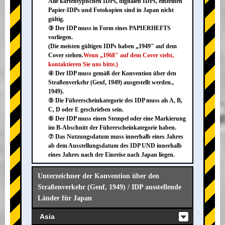
Alle kartentypischen IDPs, digitalen IDPs, einzelnen
Papier-IDPs und Fotokopien sind in Japan nicht
gültig.
③ Der IDP muss in Form eines PAPIERHEFTS
vorliegen.
(Die meisten gültigen IDPs haben „1949" auf dem
Cover stehen.
Wenn „1968" auf dem Cover steht,
kontaktieren Sie uns bitte.)
④ Der IDP muss gemäß der Konvention über den
Straßenverkehr (Genf, 1949) ausgestellt werden.,
1949).
⑤ Die Führerscheinkategorie des IDP muss als A, B,
C, D oder E geschrieben sein.
⑥ Der IDP muss einen Stempel oder eine Markierung
im B-Abschnitt der Führerscheinkategorie haben.
⑦ Das Nutzungsdatum muss innerhalb eines Jahres
ab dem Ausstellungsdatum des IDP UND innerhalb
eines Jahres nach der Einreise nach Japan liegen.
Unterzeichner der Konvention über den
Straßenverkehr (Genf, 1949) / IDP ausstellende
Länder für Japan
Asia