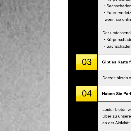
・Sachschäden 
・Fahrerverlet
, wenn sie onli
Der umfassende
・Körperschäde
・Sachschäden 
03
Gibt es Karts 
Derzeit bieten 
04
Haben Sie Par
Leider bieten 
Uber zu unsere
an der Aktivitä