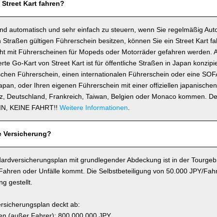
 Street Kart fahren?
ind automatisch und sehr einfach zu steuern, wenn Sie regelmäßig Auto
 Straßen gültigen Führerschein besitzen, können Sie ein Street Kart fa
icht mit Führerscheinen für Mopeds oder Motorräder gefahren werden. 
e Go-Kart von Street Kart ist für öffentliche Straßen in Japan konzipie
schen Führerschein, einen internationalen Führerschein oder eine SOF
 Japan, oder Ihren eigenen Führerschein mit einer offiziellen japanisch
z, Deutschland, Frankreich, Taiwan, Belgien oder Monaco kommen. D
N, KEINE FAHRT!!
Weitere Informationen
.
e Versicherung?
ardversicherungsplan mit grundlegender Abdeckung ist in der Tourgebü
 Fahren oder Unfälle kommt. Die Selbstbeteiligung von 50.000 JPY/Fahr
g gestellt.
rsicherungsplan deckt ab:
n (außer Fahrer): 800.000.000 JPY