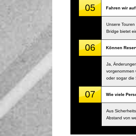
05
Fahren wir au
Unsere Touren 
Bridge bietet e
06
Können Reserv
Ja, Änderungen
vorgenommen we
oder sogar die 
07
Wie viele Per
Aus Sicherheit
Abstand von we