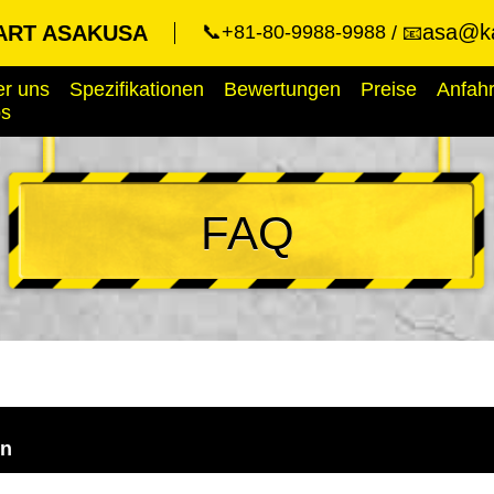
asa@ka
ART ASAKUSA
📞+81-80-9988-9988
📧
r uns
Spezifikationen
Bewertungen
Preise
Anfahr
ps
FAQ
en