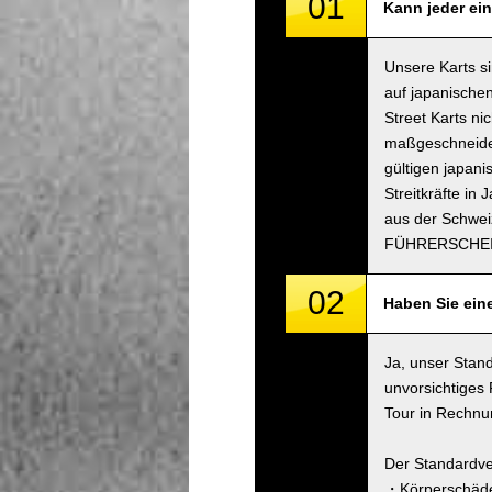
01
Kann jeder ein
Unsere Karts s
auf japanischen
Street Karts n
maßgeschneidert
gültigen japani
Streitkräfte in
aus der Schwei
FÜHRERSCHEI
02
Haben Sie ein
Ja, unser Stand
unvorsichtiges
Tour in Rechnun
Der Standardve
・Körperschäde