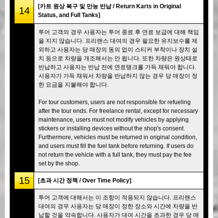
[카트 원상 복구 및 만능 반납 / Return Karts in Original
14
Status, and Full Tanks]
투어 고객의 경우 사용자는 투어 종료 후 연료 보급에 대해 책임
을 지지 않습니다. 프리랜스 대여의 경우 필요한 유지보수를 제
외하고 사용자는 당 매장의 동의 없이 스티커 부착이나 장치 설
치 등으로 차량을 개조해서는 안 됩니다. 또한 차량은 원상태로
반납하고 사용자는 반납 전에 연료탱크를 가득 채워야 합니다.
사용자가 가득 채워서 차량을 반납하지 않는 경우 당 매장이 정
한 요금을 지불해야 합니다.
For tour customers, users are not responsible for refueling
after the tour ends. For freelance rental, except for necessary
maintenance, users must not modify vehicles by applying
stickers or installing devices without the shop's consent.
Furthermore, vehicles must be returned in original condition,
and users must fill the fuel tank before returning. If users do
not return the vehicle with a full tank, they must pay the fee
set by the shop.
15
[초과 시간 정책 / Over Time Policy]
투어 고객에 대해서는 이 조항이 적용되지 않습니다. 프리랜스
대여의 경우 사용자는 당 매장이 정한 장소와 시간에 차량을 반
납할 것을 약속합니다. 사용자가 대여 시간을 초과한 경우 당 매