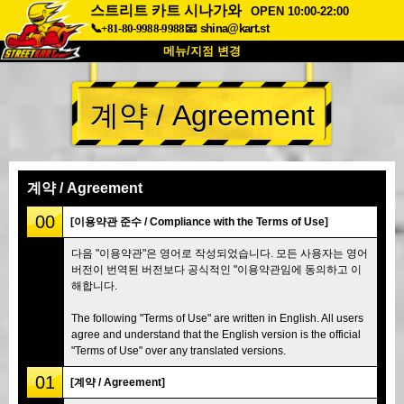
스트리트 카트 시나가와
OPEN 10:00-22:00
📞+81-80-9988-9988
📧
shina@kart.st
메뉴/지점 변경
최상단
계약 / Agreement
소개
사양
가격
접근성
고객 리뷰
자주 묻는 질문
회사 정보
예약
계약 / Agreement
지점 변경
00
[이용약관 준수 / Compliance with the Terms of Use]
도쿄 시나가와 #1
도쿄 아키하바라#1
다음 "이용약관"은 영어로 작성되었습니다. 모든 사용자는 영어
버전이 번역된 버전보다 공식적인 "이용약관임에 동의하고 이
도쿄 아키하바라#2
도쿄 시부야
해합니다.
도쿄 시부야 애넥스
도쿄 베이
The following "Terms of Use" are written in English. All users
도쿄 아사쿠사
오사카
agree and understand that the English version is the official
"Terms of Use" over any translated versions.
오키나와
01
[계약 / Agreement]