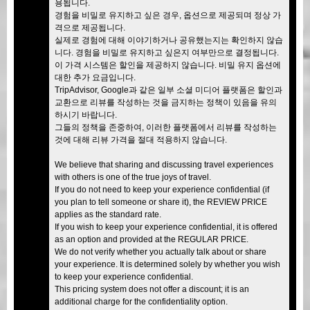
용됩니다.
경험을 비밀로 유지하고 싶은 경우, 옵션으로 제공되며 정상 가
격으로 제공됩니다.
실제로 경험에 대해 이야기하거나 공유했는지는 확인하지 않습
니다. 경험을 비밀로 유지하고 싶은지 여부만으로 결정됩니다.
이 가격 시스템은 할인을 제공하지 않습니다. 비밀 유지 옵션에
대한 추가 요금입니다.
TripAdvisor, Google과 같은 일부 소셜 미디어 플랫폼은 할인과
교환으로 리뷰를 작성하는 것을 금지하는 정책이 있음을 유의
하시기 바랍니다.
그들의 정책을 존중하여, 이러한 플랫폼에서 리뷰를 작성하는
것에 대해 리뷰 가격을 절대 적용하지 않습니다.
We believe that sharing and discussing travel experiences
with others is one of the true joys of travel.
If you do not need to keep your experience confidential (if
you plan to tell someone or share it), the REVIEW PRICE
applies as the standard rate.
If you wish to keep your experience confidential, it is offered
as an option and provided at the REGULAR PRICE.
We do not verify whether you actually talk about or share
your experience. It is determined solely by whether you wish
to keep your experience confidential.
This pricing system does not offer a discount; it is an
additional charge for the confidentiality option.