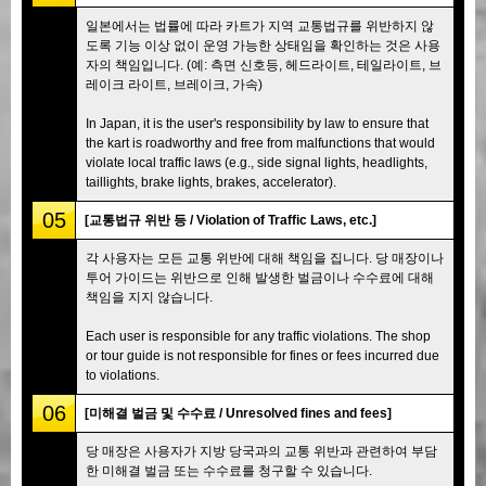
일본에서는 법률에 따라 카트가 지역 교통법규를 위반하지 않
도록 기능 이상 없이 운영 가능한 상태임을 확인하는 것은 사용
자의 책임입니다. (예: 측면 신호등, 헤드라이트, 테일라이트, 브
레이크 라이트, 브레이크, 가속)
In Japan, it is the user's responsibility by law to ensure that
the kart is roadworthy and free from malfunctions that would
violate local traffic laws (e.g., side signal lights, headlights,
taillights, brake lights, brakes, accelerator).
05
[교통법규 위반 등 / Violation of Traffic Laws, etc.]
각 사용자는 모든 교통 위반에 대해 책임을 집니다. 당 매장이나
투어 가이드는 위반으로 인해 발생한 벌금이나 수수료에 대해
책임을 지지 않습니다.
Each user is responsible for any traffic violations. The shop
or tour guide is not responsible for fines or fees incurred due
to violations.
06
[미해결 벌금 및 수수료 / Unresolved fines and fees]
당 매장은 사용자가 지방 당국과의 교통 위반과 관련하여 부담
한 미해결 벌금 또는 수수료를 청구할 수 있습니다.