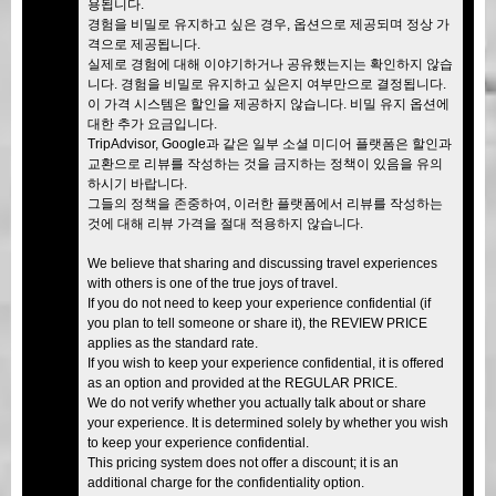
용됩니다.
경험을 비밀로 유지하고 싶은 경우, 옵션으로 제공되며 정상 가
격으로 제공됩니다.
실제로 경험에 대해 이야기하거나 공유했는지는 확인하지 않습
니다. 경험을 비밀로 유지하고 싶은지 여부만으로 결정됩니다.
이 가격 시스템은 할인을 제공하지 않습니다. 비밀 유지 옵션에
대한 추가 요금입니다.
TripAdvisor, Google과 같은 일부 소셜 미디어 플랫폼은 할인과
교환으로 리뷰를 작성하는 것을 금지하는 정책이 있음을 유의
하시기 바랍니다.
그들의 정책을 존중하여, 이러한 플랫폼에서 리뷰를 작성하는
것에 대해 리뷰 가격을 절대 적용하지 않습니다.
We believe that sharing and discussing travel experiences
with others is one of the true joys of travel.
If you do not need to keep your experience confidential (if
you plan to tell someone or share it), the REVIEW PRICE
applies as the standard rate.
If you wish to keep your experience confidential, it is offered
as an option and provided at the REGULAR PRICE.
We do not verify whether you actually talk about or share
your experience. It is determined solely by whether you wish
to keep your experience confidential.
This pricing system does not offer a discount; it is an
additional charge for the confidentiality option.