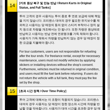
[카트 원상 복구 및 만능 반납 / Return Karts in Original
14
Status, and Full Tanks]
투어 고객의 경우 사용자는 투어 종료 후 연료 보급에 대해 책임
을 지지 않습니다. 프리랜스 대여의 경우 필요한 유지보수를 제
외하고 사용자는 당 매장의 동의 없이 스티커 부착이나 장치 설
치 등으로 차량을 개조해서는 안 됩니다. 또한 차량은 원상태로
반납하고 사용자는 반납 전에 연료탱크를 가득 채워야 합니다.
사용자가 가득 채워서 차량을 반납하지 않는 경우 당 매장이 정
한 요금을 지불해야 합니다.
For tour customers, users are not responsible for refueling
after the tour ends. For freelance rental, except for necessary
maintenance, users must not modify vehicles by applying
stickers or installing devices without the shop's consent.
Furthermore, vehicles must be returned in original condition,
and users must fill the fuel tank before returning. If users do
not return the vehicle with a full tank, they must pay the fee
set by the shop.
15
[초과 시간 정책 / Over Time Policy]
투어 고객에 대해서는 이 조항이 적용되지 않습니다. 프리랜스
대여의 경우 사용자는 당 매장이 정한 장소와 시간에 차량을 반
납할 것을 약속합니다. 사용자가 대여 시간을 초과한 경우 당 매