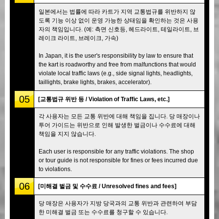
일본에서는 법률에 따라 카트가 지역 교통법규를 위반하지 않
도록 기능 이상 없이 운영 가능한 상태임을 확인하는 것은 사용
자의 책임입니다. (예: 측면 신호등, 헤드라이트, 테일라이트, 브
레이크 라이트, 브레이크, 가속)
In Japan, it is the user's responsibility by law to ensure that
the kart is roadworthy and free from malfunctions that would
violate local traffic laws (e.g., side signal lights, headlights,
taillights, brake lights, brakes, accelerator).
05
[교통법규 위반 등 / Violation of Traffic Laws, etc.]
각 사용자는 모든 교통 위반에 대해 책임을 집니다. 당 매장이나
투어 가이드는 위반으로 인해 발생한 벌금이나 수수료에 대해
책임을 지지 않습니다.
Each user is responsible for any traffic violations. The shop
or tour guide is not responsible for fines or fees incurred due
to violations.
06
[미해결 벌금 및 수수료 / Unresolved fines and fees]
당 매장은 사용자가 지방 당국과의 교통 위반과 관련하여 부담
한 미해결 벌금 또는 수수료를 청구할 수 있습니다.