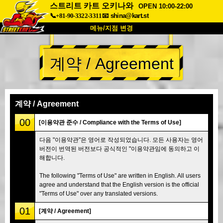
스트리트 카트 오키나와
OPEN 10:00-22:00
📞+81-90-3322-3311
📧
shina@kart.st
메뉴/지점 변경
최상단
계약 / Agreement
소개
사양
가격
접근성
고객 리뷰
자주 묻는 질문
회사 정보
예약
계약 / Agreement
지점 변경
00
[이용약관 준수 / Compliance with the Terms of Use]
도쿄 시나가와 #1
도쿄 아키하바라#1
다음 "이용약관"은 영어로 작성되었습니다. 모든 사용자는 영어
버전이 번역된 버전보다 공식적인 "이용약관임에 동의하고 이
도쿄 아키하바라#2
도쿄 시부야
해합니다.
도쿄 시부야 애넥스
도쿄 베이
The following "Terms of Use" are written in English. All users
도쿄 아사쿠사
오사카
agree and understand that the English version is the official
"Terms of Use" over any translated versions.
오키나와
01
[계약 / Agreement]